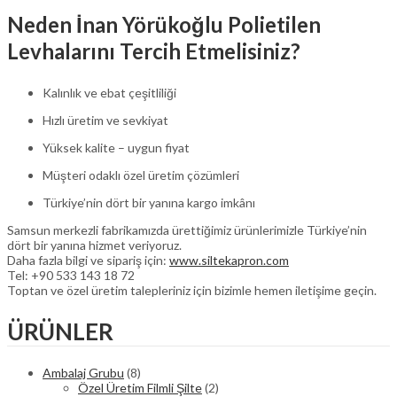
Neden İnan Yörükoğlu Polietilen
Levhalarını Tercih Etmelisiniz?
Kalınlık ve ebat çeşitliliği
Hızlı üretim ve sevkiyat
Yüksek kalite – uygun fiyat
Müşteri odaklı özel üretim çözümleri
Türkiye’nin dört bir yanına kargo imkânı
Samsun merkezli fabrikamızda ürettiğimiz ürünlerimizle Türkiye’nin
dört bir yanına hizmet veriyoruz.
Daha fazla bilgi ve sipariş için:
www.siltekapron.com
Tel: +90 533 143 18 72
Toptan ve özel üretim talepleriniz için bizimle hemen iletişime geçin.
ÜRÜNLER
Ambalaj Grubu
(8)
Özel Üretim Filmli Şilte
(2)