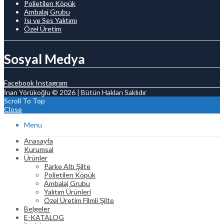
Polietilen Köpük
Ambalaj Grubu
Isı ve Ses Yalıtımı
Özel Üretim
Sosyal Medya
Facebook
Instagram
İnan Yörükoğlu © 2026 | Bütün Hakları Saklıdır
Scroll To Top
Close
Menu
Anasayfa
Kurumsal
Ürünler
Parke Altı Şilte
Polietilen Köpük
Ambalaj Grubu
Yalıtım Ürünleri
Özel Üretim Filmli Şilte
Belgeler
E-KATALOG