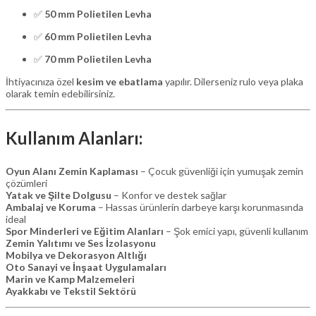
✅
50 mm Polietilen Levha
✅
60 mm Polietilen Levha
✅
70 mm Polietilen Levha
İhtiyacınıza özel
kesim ve ebatlama
yapılır. Dilerseniz rulo veya plaka
olarak temin edebilirsiniz.
Kullanım Alanları:
Oyun Alanı Zemin Kaplaması
– Çocuk güvenliği için yumuşak zemin
çözümleri
Yatak ve Şilte Dolgusu
– Konfor ve destek sağlar
Ambalaj ve Koruma
– Hassas ürünlerin darbeye karşı korunmasında
ideal
Spor Minderleri ve Eğitim Alanları
– Şok emici yapı, güvenli kullanım
Zemin Yalıtımı ve Ses İzolasyonu
Mobilya ve Dekorasyon Altlığı
Oto Sanayi ve İnşaat Uygulamaları
Marin ve Kamp Malzemeleri
Ayakkabı ve Tekstil Sektörü