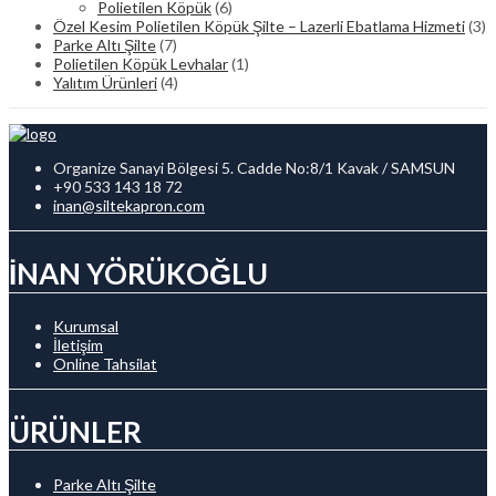
Polietilen Köpük
(6)
Özel Kesim Polietilen Köpük Şilte – Lazerli Ebatlama Hizmeti
(3)
Parke Altı Şilte
(7)
Polietilen Köpük Levhalar
(1)
Yalıtım Ürünleri
(4)
Organize Sanayi Bölgesi 5. Cadde No:8/1 Kavak / SAMSUN
+90 533 143 18 72
inan@siltekapron.com
İNAN YÖRÜKOĞLU
Kurumsal
İletişim
Online Tahsilat
ÜRÜNLER
Parke Altı Şilte