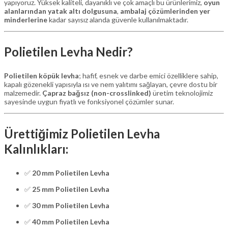
yapıyoruz. Yüksek kaliteli, dayanıklı ve çok amaçlı bu ürünlerimiz,
oyun
alanlarından yatak altı dolgusuna
,
ambalaj çözümlerinden yer
minderlerine
kadar sayısız alanda güvenle kullanılmaktadır.
Polietilen Levha Nedir?
Polietilen köpük levha
; hafif, esnek ve darbe emici özelliklere sahip,
kapalı gözenekli yapısıyla ısı ve nem yalıtımı sağlayan, çevre dostu bir
malzemedir.
Çapraz bağsız (non-crosslinked)
üretim teknolojimiz
sayesinde uygun fiyatlı ve fonksiyonel çözümler sunar.
Ürettiğimiz Polietilen Levha
Kalınlıkları:
✅
20 mm Polietilen Levha
✅
25 mm Polietilen Levha
✅
30 mm Polietilen Levha
✅
40 mm Polietilen Levha